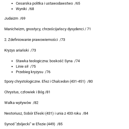
Cesarska politka i ustawodawstwo /65
Wyniki /68
Judaizm /69
Manicheizm, gnostycy, chrześcijańscy dysydenci / 71
2. Zdefiniowanie prawowierności /73
Kryzys ariański /73
Stawka teologiczna: boskość Syna /74
Linie sił /75
Przebieg kryzysu /76
Spory chrystologiczne. Efez i Chalcedon (431-451) /80
Chrystus, człowiek i Bóg /81
Walka wpływów /82
Nestoriusz, Sobór Efeski (431) i unia z 433 roku /84
Synod "zbójecki" w Efezie (449) /85