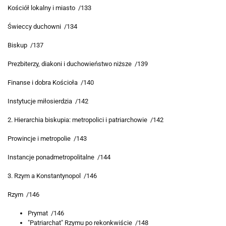
Kościół lokalny i miasto /133
Świeccy duchowni /134
Biskup /137
Prezbiterzy, diakoni i duchowieństwo niższe /139
Finanse i dobra Kościoła /140
Instytucje miłosierdzia /142
2. Hierarchia biskupia: metropolici i patriarchowie /142
Prowincje i metropolie /143
Instancje ponadmetropolitalne /144
3. Rzym a Konstantynopol /146
Rzym /146
Prymat /146
"Patriarchat" Rzymu po rekonkwiście /148