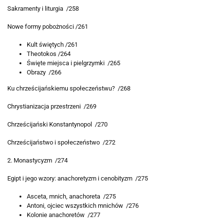
Sakramenty i liturgia /258
Nowe formy pobożności /261
Kult świętych /261
Theotokos /264
Święte miejsca i pielgrzymki /265
Obrazy /266
Ku chrześcijańskiemu społeczeństwu? /268
Chrystianizacja przestrzeni /269
Chrześcijański Konstantynopol /270
Chrześcijaństwo i społeczeństwo /272
2. Monastycyzm /274
Egipt i jego wzory: anachoretyzm i cenobityzm /275
Asceta, mnich, anachoreta /275
Antoni, ojciec wszystkich mnichów /276
Kolonie anachoretów /277