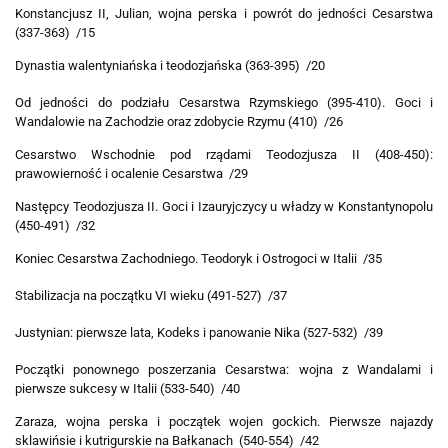
Konstancjusz II, Julian, wojna perska i powrót do jedności Cesarstwa
(337-363) /15
Dynastia walentyniańska i teodozjańska (363-395) /20
Od jedności do podziału Cesarstwa Rzymskiego (395-410). Goci i
Wandalowie na Zachodzie oraz zdobycie Rzymu (410) /26
Cesarstwo Wschodnie pod rządami Teodozjusza II (408-450):
prawowierność i ocalenie Cesarstwa /29
Następcy Teodozjusza II. Goci i Izauryjczycy u władzy w Konstantynopolu
(450-491) /32
Koniec Cesarstwa Zachodniego. Teodoryk i Ostrogoci w Italii /35
Stabilizacja na początku VI wieku (491-527) /37
Justynian: pierwsze lata, Kodeks i panowanie Nika (527-532) /39
Początki ponownego poszerzania Cesarstwa: wojna z Wandalami i
pierwsze sukcesy w Italii (533-540) /40
Zaraza, wojna perska i początek wojen gockich. Pierwsze najazdy
sklawińsie i kutrigurskie na Bałkanach (540-554) /42