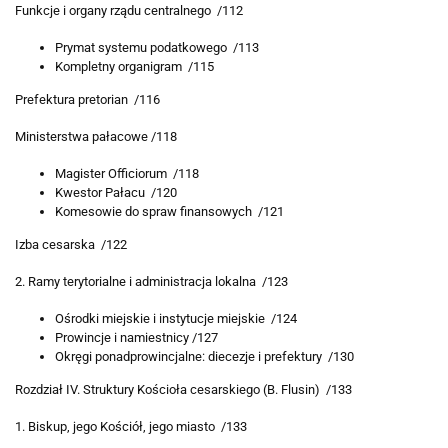
Funkcje i organy rządu centralnego /112
Prymat systemu podatkowego /113
Kompletny organigram /115
Prefektura pretorian /116
Ministerstwa pałacowe /118
Magister Officiorum /118
Kwestor Pałacu /120
Komesowie do spraw finansowych /121
Izba cesarska /122
2. Ramy terytorialne i administracja lokalna /123
Ośrodki miejskie i instytucje miejskie /124
Prowincje i namiestnicy /127
Okręgi ponadprowincjalne: diecezje i prefektury /130
Rozdział IV. Struktury Kościoła cesarskiego (B. Flusin) /133
1. Biskup, jego Kościół, jego miasto /133