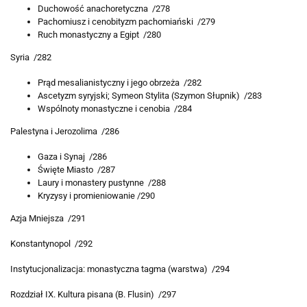
Duchowość anachoretyczna /278
Pachomiusz i cenobityzm pachomiański /279
Ruch monastyczny a Egipt /280
Syria /282
Prąd mesalianistyczny i jego obrzeża /282
Ascetyzm syryjski; Symeon Stylita (Szymon Słupnik) /283
Wspólnoty monastyczne i cenobia /284
Palestyna i Jerozolima /286
Gaza i Synaj /286
Święte Miasto /287
Laury i monastery pustynne /288
Kryzysy i promieniowanie /290
Azja Mniejsza /291
Konstantynopol /292
Instytucjonalizacja: monastyczna tagma (warstwa) /294
Rozdział IX. Kultura pisana (B. Flusin) /297