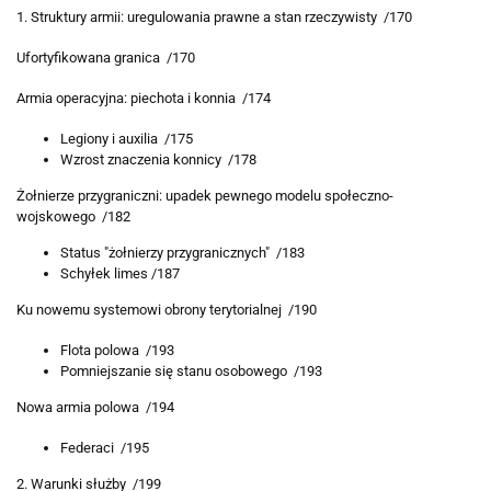
1. Struktury armii: uregulowania prawne a stan rzeczywisty /170
Ufortyfikowana granica /170
Armia operacyjna: piechota i konnia /174
Legiony i auxilia /175
Wzrost znaczenia konnicy /178
Żołnierze przygraniczni: upadek pewnego modelu społeczno-
wojskowego /182
Status "żołnierzy przygranicznych" /183
Schyłek limes /187
Ku nowemu systemowi obrony terytorialnej /190
Flota polowa /193
Pomniejszanie się stanu osobowego /193
Nowa armia polowa /194
Federaci /195
2. Warunki służby /199