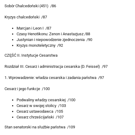
Sobór Chalcedoński (451) /86
Kryzys chalcedoński /87
Marcjan i Leon I /87
Czasy Henotikonu: Zenon i Anastazjusz /88
Justynian i niepowodzenie zjednoczenia /90
Kryzys monoteletyczny /92
CZĘŚĆ II. Instytucje Cesarstwa
Rozdział III. Cesarz i administracja cesarska (D. Feissel) /97
1. Wprowadzenie: władza cesarska i zadania państwa /97
Cesarz i jego funkcje /100
Podwaliny władzy cesarskiej /100
Cesarz w swojej stolicy /103
Cesarz ustawodawca /105
Cesarz chrześcijański /107
Stan senatorski na służbie państwa /109