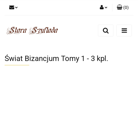
(
0
)
Zaloguj się
Zarejestruj się
Dodaj zgłoszenie
Zgody cookies
Świat Bizancjum Tomy 1 - 3 kpl.