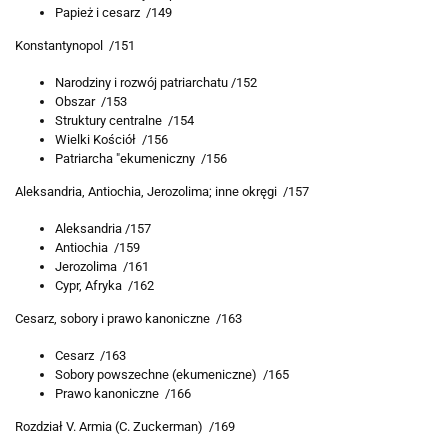
Papież i cesarz /149
Konstantynopol /151
Narodziny i rozwój patriarchatu /152
Obszar /153
Struktury centralne /154
Wielki Kościół /156
Patriarcha "ekumeniczny /156
Aleksandria, Antiochia, Jerozolima; inne okręgi /157
Aleksandria /157
Antiochia /159
Jerozolima /161
Cypr, Afryka /162
Cesarz, sobory i prawo kanoniczne /163
Cesarz /163
Sobory powszechne (ekumeniczne) /165
Prawo kanoniczne /166
Rozdział V. Armia (C. Zuckerman) /169