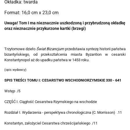
Okładka: twarda
Format: 16,0 cm x 23,0 cm
Uwaga! Tom I ma nieznacznie uszkodzoną i przybrudzoną okładkę
oraz nieznacznie przykurzone kartki (brzegi)
Trzytomowe dzieło
Świat Bizancjum
przedstawia syntezę historii państwa
bizantyńskiego, od przekształcenia miasta Byzantion w cesarski
Konstantynopol aż do upadku państwa w 1453 roku.
(opis wydawcy)
SPIS TREŚCI TOMU I:
CESARSTWO WSCHODNIORZYMSKIE 330 - 641
Wstęp /5
CZĘŚĆ I. Ciągłość Cesarstwa Rzymskiego na wschodzie
Rozdział I. Wydarzenia - perspektywa chronologiczna (C. Morrisson) .11
Konstantyn, założyciel Cesarstwa chrześcijańskiego /11