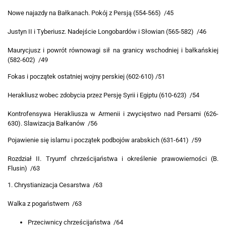
Nowe najazdy na Bałkanach. Pokój z Persją (554-565) /45
Justyn II i Tyberiusz. Nadejście Longobardów i Słowian (565-582) /46
Maurycjusz i powrót równowagi sił na granicy wschodniej i bałkańskiej
(582-602) /49
Fokas i początek ostatniej wojny perskiej (602-610) /51
Herakliusz wobec zdobycia przez Persję Syrii i Egiptu (610-623) /54
Kontrofensywa Herakliusza w Armenii i zwycięstwo nad Persami (626-
630). Slawizacja Bałkanów /56
Pojawienie się islamu i początek podbojów arabskich (631-641) /59
Rozdział II. Tryumf chrześcijaństwa i określenie prawowierności (B.
Flusin) /63
1. Chrystianizacja Cesarstwa /63
Walka z pogaństwem /63
Przeciwnicy chrześcijaństwa /64