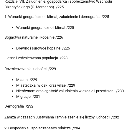
Rozdział VII. Zaludnienie, gospodarka i społeczeństwo Wschodu
Bizantyńskiego (C. Morrisson) /225
1. Warunki geograficzne i klimat, zaludnienie i demografia /225
Warunki geograficzne i klimat /225
Bogactwa naturalne i kopalnie /226
Drewno i surowce kopalne /226
Liczna i zróżnicowana populacja /228
Rozmieszczenie ludności /229
Miasta /229
Miasteczka, wioski oraz villae /229
Nierównomierna gęstość zaludnienia w czasie i przestrzeni /230
Migracje /231
Demografia /232
Zaraza w czasach Justyniana i zmniejszenie się liczby ludności /232
2. Gospodarka i społeczeństwo rolnicze /234