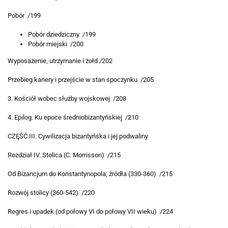
Pobór /199
Pobór dziedziczny /199
Pobór miejski /200
Wyposażenie, utrzymanie i żołd /202
Przebieg kariery i przejście w stan spoczynku /205
3. Kościół wobec służby wojskowej /208
4. Epilog. Ku epoce średniobizantyńskiej /210
CZĘŚĆ III. Cywilizacja bizantyńska i jej podwaliny
Rozdział IV. Stolica (C. Morrisson) /215
Od Bizancjum do Konstantynopola; źródła (330-360) /215
Rozwój stolicy (360-542) /220
Regres i upadek (od połowy VI do połowy VII wieku) /224