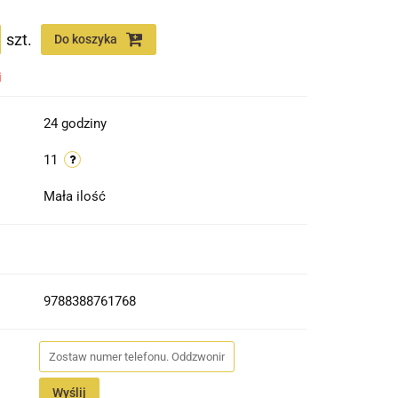
szt.
Do koszyka
i
24 godziny
11
Mała ilość
9788388761768
Wyślij