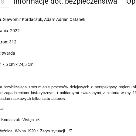
is
Informacje dot. bezpieczeństwa
Opi
a: Sławomir Kordaczuk, Adam Adrian Ostanek
ania: 2022
tron: 312
: twarda
17,5 cm x 24,5 cm
ja przybliżająca zrozumienie procesów dziejowych z perspektywy regionu 
d zagadnieniami historycznymi i militarnymi związanymi z historią wojny 
badań naukowych kilkunastu autorów.
ci:
 Kordaczuk. Wstęp /5
oźnica. Wojna 1920 r. Zarys sytuacji /7