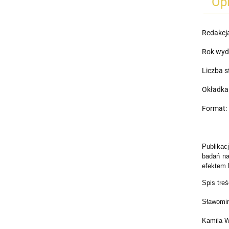
Op
Redakcj
Rok wyd
Liczba s
Okładka
Format: 
Publikac
badań na
efektem 
Spis treś
Sławomir
Kamila W