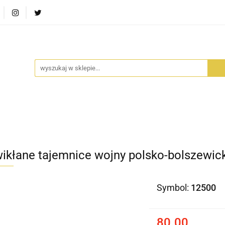
RA SZUFLADA
INFORTEDITION
TETRAGON
AVALO
ŚCI
STARA SZUFLADA
INFORTEDITION
TETRAGO
ikłane tajemnice wojny polsko-bolszewick
Symbol:
12500
80.00