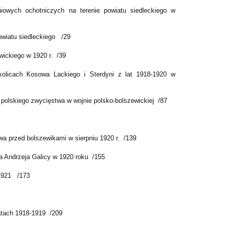
niowych ochotniczych na terenie powiatu siedleckiego w
owiatu siedleckiego /29
ickiego w 1920 r. /39
okolicach Kosowa Lackiego i Sterdyni z lat 1918-1920 w
polskiego zwycięstwa w wojnie polsko-bolszewickiej /87
wa przed bolszewikami w sierpniu 1920 r. /139
ła Andrzeja Galicy w 1920 roku /155
-1921 /173
atach 1918-1919 /209