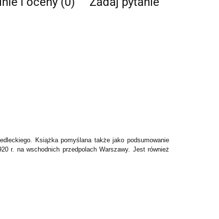
nie i oceny (0)
Zadaj pytanie
siedleckiego. Książka pomyślana także jako podsumowanie
1920 r. na wschodnich przedpolach Warszawy. Jest również