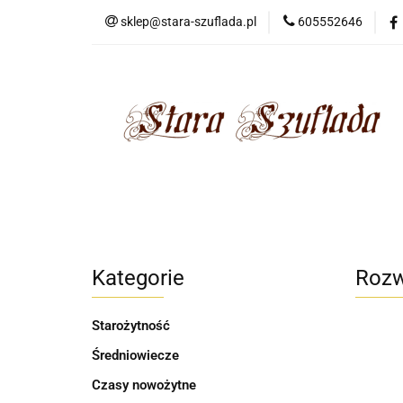
sklep@stara-szuflada.pl
605552646
NOWOŚCI
STA
Wszystkie kategorie
NOWO
Kategorie
Rozw
Starożytność
Średniowiecze
Czasy nowożytne