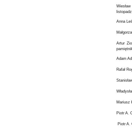
Wiesław 
listopadz
Anna Leś
Małgorza
Artur Zi
pamiętni
Adam Adr
Rafał Ro
Stanisła
Władysła
Mariusz 
Piotr A.
Piotr A.