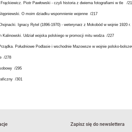
Frąckiewicz. Piotr Pawłowski - czyli historia z dwiema fotografiami w tle /2
Stępniewski. O moim dziadku wspomnienie wojenne /217
Chojnacki. Ignacy Rytel (1896-1970) - weterynarz z Mokobód w wojnie 1920 r.
 Kalinowski. Udział wojska polskiego w promocji mitu wodza /227
Prządka. Południowe Podlasie i wschodnie Mazowsze w wojnie polsko-bolszewi
ie /278
sobowy /295
raficzny /301
acje
Zapisz się do newslettera