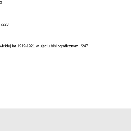
13
 /223
ckiej lat 1919-1921 w ujęciu bibliograficznym /247