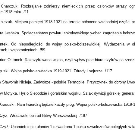
Charczuk. Rozbrajanie żołnierzy niemieckich przez członków straży og
ie 1918 roku /11
niczuk. Miejsca pamięci 1918-1921 na terenie północno-wschodniej części
p
ta Iwańska. Społeczeństwo
powiatu sokołowskiego wobec zagrożenia bolszew
ontek. Od niepodległości do wojny polsko-bolszewickiej. Wydarzenia w 
kach i wspomnieniach /59
ian Ostanek. Rozszyfrowana wojna, czyli wpływ prac biura szyfrów na rzecz 
guski. Wojna polsko-sowiecka 1919-1921. Zdrady i sojusze /117
w Sławomir Nicieja. Zadwórze - polskie Termopile. Przyczynek do obrony Lwo
w Motyka. Hyr o Ślebodzie i góralskim wojsku. Szlak dywizji górskiej genera
Krasuski. Nam twierdzą będzie każdy próg. Wojna polsko-bolszewicka 1919
 Czyż. Włodawski epizod Bitwy Warszawskiej /197
 Czyż. Upamiętnienie ułanów 1 szwadronu 1 pułku szwoleżerów poległych w l