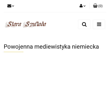
(
0
)
Zaloguj się
Zarejestruj się
Dodaj zgłoszenie
Zgody cookies
Powojenna mediewistyka niemiecka