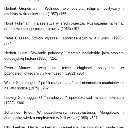
Herbert Grundmann. Wolność jako postulat religijny, polityczny i
osobisty w średniowieczu (1957) /165
Horst Fuhrmann.
Fałszerstwa w średniowieczu. Rozważania na temat
średniowiecznego pojęcia prawdy (1963) /197
Peter Classen. Szkoły wyższe i społeczeństwo w XII wieku (1966)
/224
Herbert Ludat. Słowianie połabscy i marchie nadłabskie jako problem
europejskiej historii (1968) /251
Peter Moraw. Uwagi na temat ciągłości politycznej w
późnośredniowiecznych Niemczech (1972) /264
Walter Schlesinger. Z problematyki badań nad niemieckim osadnictwem
na Wschodzie (1975) /282
Ludwig Schmugge. O "narodowych" uprzedzeniach w średniowieczu
(1982) /306
Johannes Fried. W poszukiwaniu rzeczywistości. Mongołowie i
europejska wiedza empiryczna w XIII wieku (1986) /327
Otto Gerhard Oexle. Schematy interpretacji rzeczywistości społecznej