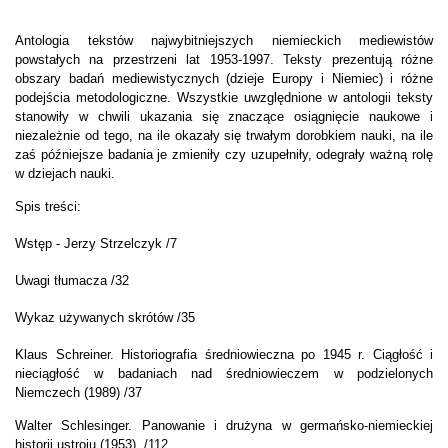
Antologia tekstów najwybitniejszych niemieckich mediewistów
powstałych na przestrzeni lat 1953-1997. Teksty prezentują różne
obszary badań mediewistycznych (dzieje Europy i Niemiec) i różne
podejścia metodologiczne. Wszystkie uwzględnione w antologii teksty
stanowiły w chwili ukazania się znaczące osiągnięcie naukowe i
niezależnie od tego, na ile okazały się trwałym dorobkiem nauki, na ile
zaś późniejsze badania je zmieniły czy uzupełniły, odegrały ważną rolę
w dziejach nauki.
Spis treści:
Wstęp - Jerzy Strzelczyk /7
Uwagi tłumacza /32
Wykaz używanych skrótów /35
Klaus Schreiner. Historiografia średniowieczna po 1945 r. Ciągłość i
nieciągłość w badaniach nad średniowieczem w podzielonych
Niemczech (1989) /37
Walter Schlesinger. Panowanie i drużyna w germańsko-niemieckiej
historii ustroju (1953) /112