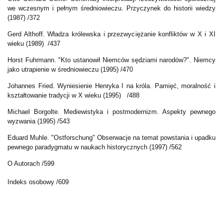
we wczesnym i pełnym średniowieczu. Przyczynek do historii wiedzy
(1987) /372
Gerd Althoff. Władza królewska i przezwyciężanie konfliktów w X i XI
wieku (1989) /437
Horst Fuhrmann. "Kto ustanowił Niemców sędziami narodów?". Niemcy
jako utrapienie w średniowieczu (1995) /470
Johannes Fried. Wyniesienie Henryka I na króla. Pamięć, moralność i
kształtowanie tradycji w X wieku (1995) /488
Michael Borgolte. Mediewistyka i postmodernizm. Aspekty pewnego
wyzwania (1995) /543
Eduard Muhle. "Ostforschung" Obserwacje na temat powstania i upadku
pewnego paradygmatu w naukach historycznych (1997) /562
O Autorach /599
Indeks osobowy /609