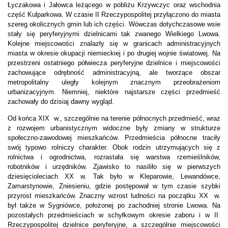
Łyczakowa i Jałowca leżącego w pobliżu Krzywczyc oraz wschodnia
część Kulparkowa. W czasie II Rzeczypospolitej przyłączono do miasta
szereg okolicznych gmin lub ich części. Wówczas dotychczasowe wsie
stały się peryferyjnymi dzielnicami tak zwanego Wielkiego Lwowa.
Kolejne miejscowości znalazły się w granicach administracyjnych
miasta w okresie okupacji niemieckiej i po drugiej wojnie światowej. Na
przestrzeni ostatniego półwiecza peryferyjne dzielnice i miejscowości
zachowujące odrębność administracyjną, ale tworzące obszar
metropolitalny uległy kolejnym znacznym przeobrażeniom
urbanizacyjnym. Niemniej, niektóre najstarsze części przedmieść
zachowały do dzisiaj dawny wygląd.
Od końca XIX w., szczególnie na terenie północnych przedmieść, wraz
z rozwojem urbanistycznym widoczne były zmiany w strukturze
społeczno-zawodowej mieszkańców. Przedmieścia północne traciły
swój typowo rolniczy charakter. Obok rodzin utrzymujących się z
rolnictwa i ogrodnictwa, rozrastała się warstwa rzemieślników,
robotników i urzędników. Zjawisko to nasiliło się w pierwszych
dziesięcioleciach XX w. Tak było w Kleparowie, Lewandówce,
Zamarstynowie, Zniesieniu, gdzie postępował w tym czasie szybki
przyrost mieszkańców. Znaczny wzrost ludności na początku XX w.
był także w Sygniówce, położonej po zachodniej stronie Lwowa. Na
pozostałych przedmieściach w schyłkowym okresie zaboru i w II
Rzeczypospolitej dzielnice peryferyjne, a szczególnie miejscowości