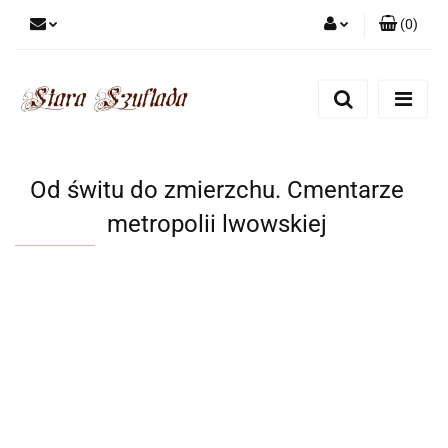
(
0
)
Zaloguj się
Zarejestruj się
Dodaj zgłoszenie
Zgody cookies
Od świtu do zmierzchu. Cmentarze
metropolii lwowskiej