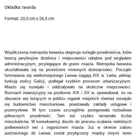
Okładka: twarda
Format: 20,5 cm x 26,5 cm
Współczesna metropolia lwowska obejmuje rozległe przedmieścia, które
tworzą peryferyjne dzielnice i miejscowości odrębne pod względem
administracyjnym, przylegające do granic miasta. Metropolia lwowska
ukształtowała się na przestrzeni minionych dziesięcioleci. Początki
formowania się wielkomiejskiego Lwowa sięgają XIX w. Lwów, pełniąc
funkcję stolicy Galicji, podlegał szybkim procesom urbanizacyjnym.
Miasto się rozwijało i oddziaływało na okoliczne miejscowości.
Rozmach inwestycyjny na przełomie XIX i XX w. spowodował, że na
obszarze wsi leżących w pobliżu rogatek miejskich również rozwijało
się budownictwo mieszkaniowe, powstawały zakłady usługowe i
przemysłowe. W tym czasie szczególnie postępowała rozbudowa
północnych przedmieść. Tam też szybko wzrastała liczba
mieszkańców. W konsekwencji doszło do procesu scalania niektórych
podlwowskich wsi z organizmem miasta. Już w okresie zaboru
austriackiego do Lwowa został przyłączony między innymi teren