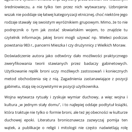
średniowieczu, a nie tylko ten przez nich wytwarzany. Uzbrojenie
wszak nie poddaje się łatwej kategoryzacji etnicznej, choć niektóre jego
rodzaje stawały się swoistym wyróżnikiem grupowym. Mimo, że to nie
podręcznik o tym jak zostać słowiańskim wojem, to znajdzie tu
czytelnik informacje, jakiej broni mogli używać np. Wieleci podczas
powstania 983 r., pancerni Mieszka I czy drużynnicy z Wielkich Moraw.
Doświadczenie autora jako odtwórcy dało możliwości praktycznego
zweryfikowania teorii stawianych przez badaczy gabinetowych.
Użytkowanie replik broni uczy możliwych zastosowań i koniecznych
metod obchodzenia się z nią. Zagadnienia zastanawiające z pozycji
gabinetu, stają się oczywistymi w pozycji użytkownika.
Wojna wytwarza rytuały i zyskuje wymiar duchowy, a więc wojna i
kultura „w jednym stały domu”, i to najlepiej oddaje podtytuł książki,
która traktuje nie tylko o formie broni, ale też jej obecności w kulturze
duchowej epoki. Literatura bronioznawcza zazwyczaj pomija ten
wątek, a publikacje o religii i mitologii nie często naświetlają rolę