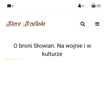
(
0
)
Zaloguj się
Zarejestruj się
Dodaj zgłoszenie
Zgody cookies
O broni Słowian. Na wojnie i w
kulturze