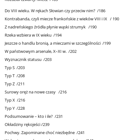
Do VIII wieku. W rękach Słowian czy przeciw nim? /186
Kontrabanda, czyli miecze frankońskie z wieków VIII i IX / 190
Z nadreńskiego źródła płynie wąski strumyk /190
Rzeka wzbiera w IX wieku /194
Jeszcze o handlu bronią, a mieczami w szczególności /199
W państwowym arsenale, X–XI w. /202
Wyznacznik statusu /203
Typ S /203
Typ T /208
Typ Z /211
Surowy oręż na nowe czasy /216
Typ X /216
Typ Y /228
Podsumowanie – kto i ile? /231
Okładziny rękojeści /239
Pochwy. Zapominane choć niezbędne /241