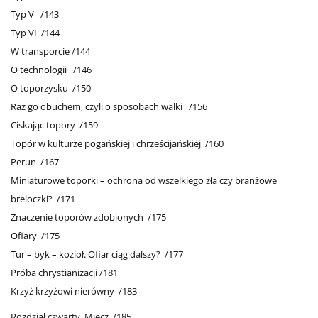
Typ V /143
Typ VI /144
W transporcie /144
O technologii /146
O toporzysku /150
Raz go obuchem, czyli o sposobach walki /156
Ciskając topory /159
Topór w kulturze pogańskiej i chrześcijańskiej /160
Perun /167
Miniaturowe toporki – ochrona od wszelkiego zła czy branżowe
breloczki? /171
Znaczenie toporów zdobionych /175
Ofiary /175
Tur – byk – kozioł. Ofiar ciąg dalszy? /177
Próba chrystianizacji /181
Krzyż krzyżowi nierówny /183
Rozdział czwarty. Miecz /185