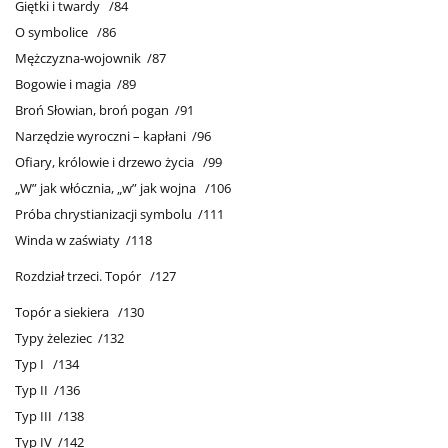
Giętki i twardy /84
O symbolice /86
Mężczyzna-wojownik /87
Bogowie i magia /89
Broń Słowian, broń pogan /91
Narzędzie wyroczni – kapłani /96
Ofiary, królowie i drzewo życia /99
„W” jak włócznia, „w” jak wojna /106
Próba chrystianizacji symbolu /111
Winda w zaświaty /118
Rozdział trzeci. Topór /127
Topór a siekiera /130
Typy żeleziec /132
Typ I /134
Typ II /136
Typ III /138
Typ IV /142