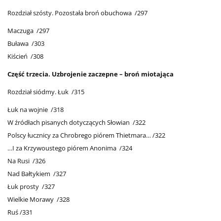
Rozdział szósty. Pozostała broń obuchowa /297
Maczuga /297
Buława /303
Kiścień /308
Część trzecia. Uzbrojenie zaczepne – broń miotająca
Rozdział siódmy. Łuk /315
Łuk na wojnie /318
W źródłach pisanych dotyczących Słowian /322
Polscy łucznicy za Chrobrego piórem Thietmara… /322
…I za Krzywoustego piórem Anonima /324
Na Rusi /326
Nad Bałtykiem /327
Łuk prosty /327
Wielkie Morawy /328
Ruś /331