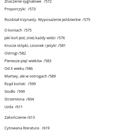
Znaczenie sygnałowe /572
Proporczyki /573
Rozdział trzynasty. Wyposażenie jeździeckie /575
O koniach /575
Jaki koń jest, (nie) każdy widzi /576
Krucze stópki, czosnek i jeżyki /581
Ostrogi /582
Pierwsze pięć wieków /583
Od X wieku /586
Martwy, ale w ostrogach /589
Rząd koński /599
Siodło /599
Strzemiona /604
Uzda /611
Zakończenie /613
Cytowana literatura /619