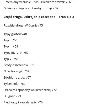
Przemiany w czasie – casus wielkomorawski / 37
Gdzie są chłopcy z… tamtą bronią? / 39
Część druga. Uzbrojenie zaczepne – broń biała
Rozdział drugi. Włócznia /45
Typy grotów /48
Typ I /50
Typ II / 51
Typy III, IV, V /52
Typ VI /58
Groty oszczepów /61
O technologii /62
Zdobione groty /67
Tylce (Toki) /69
Drzewca i sposoby walki włócznią /72
Długość /73
Piechurzy i kawalerzyści /76