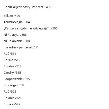
Rozdział jedenasty. Pancerz • 499
Żelazo /499
Terminologia /504
„Pancerza nigdy nie wdziewają”…/505
Ni Polacy… /506
Ni Połabianie /508
…a jednak pancerni /511
Ruś /511
Polska /512
Połabie /513
Czechy /515
Zaopatrzenie /515
Kolczuga /518
Ruś /525
Połabie /526
Polska /527