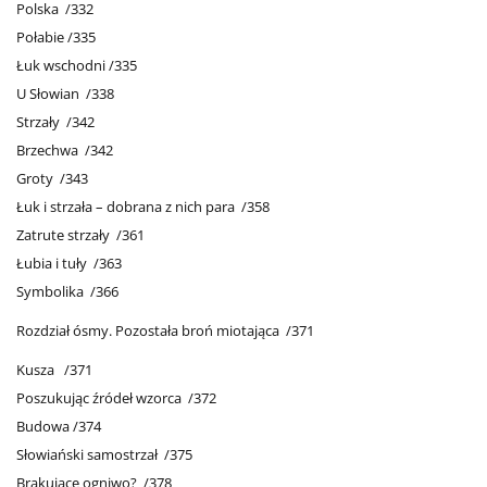
Polska /332
Połabie /335
Łuk wschodni /335
U Słowian /338
Strzały /342
Brzechwa /342
Groty /343
Łuk i strzała – dobrana z nich para /358
Zatrute strzały /361
Łubia i tuły /363
Symbolika /366
Rozdział ósmy. Pozostała broń miotająca /371
Kusza /371
Poszukując źródeł wzorca /372
Budowa /374
Słowiański samostrzał /375
Brakujące ogniwo? /378