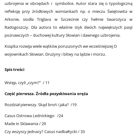
uzbrojenia w obrzędach i symbolice. Autor stara się o typologiczną
refleksję przy źródłowych wzmiankach np. o mieczu Świętowita w
Arkonie, siodła Triglava w Szczecinie czy hełmie Swarożyca w
Radogoszczy. Dla autora to właśnie styk dwóch największych pasji
poznawczych – duchowej kultury Słowian i dawnego uzbrojenia.
Książka rozwija wiele wątków poruszonych we wcześniejszej O
wojownikach Słowian. Drużyny i bitwy na lądzie i morzu.
Spis treści
Wstęp, czyli „czym?” / 11
Część pierwsza. Źródła pozyskiwania oręża
Rozdział pierwszy. Skąd broń i jaka? /19
Casus Ostrowa Lednickiego /24
Made in Sklawania / 29
Czy wszyscy jednacy? Casus nadbałtycki / 33