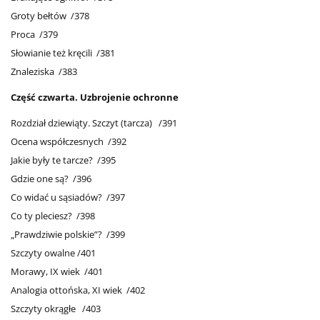
Groty bełtów /378
Proca /379
Słowianie też kręcili /381
Znaleziska /383
Część czwarta. Uzbrojenie ochronne
Rozdział dziewiąty. Szczyt (tarcza) /391
Ocena współczesnych /392
Jakie były te tarcze? /395
Gdzie one są? /396
Co widać u sąsiadów? /397
Co ty pleciesz? /398
„Prawdziwie polskie”? /399
Szczyty owalne /401
Morawy, IX wiek /401
Analogia ottońska, XI wiek /402
Szczyty okrągłe /403