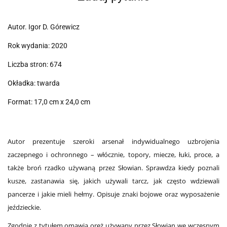
Autor. Igor D. Górewicz
Rok wydania: 2020
Liczba stron: 674
Okładka: twarda
Format: 17,0 cm x 24,0 cm
Autor prezentuje szeroki arsenał indywidualnego uzbrojenia
zaczepnego i ochronnego – włócznie, topory, miecze, łuki, proce, a
także broń rzadko używaną przez Słowian. Sprawdza kiedy poznali
kusze, zastanawia się, jakich używali tarcz, jak często wdziewali
pancerze i jakie mieli hełmy. Opisuje znaki bojowe oraz wyposażenie
jeździeckie.
Zgodnie z tytułem omawia oręż używany przez Słowian we wczesnym