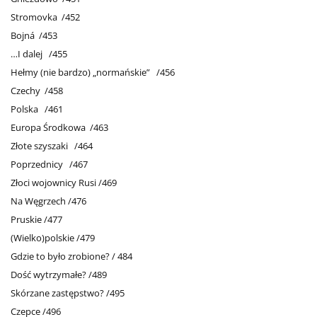
Stromovka /452
Bojná /453
…I dalej /455
Hełmy (nie bardzo) „normańskie” /456
Czechy /458
Polska /461
Europa Środkowa /463
Złote szyszaki /464
Poprzednicy /467
Złoci wojownicy Rusi /469
Na Węgrzech /476
Pruskie /477
(Wielko)polskie /479
Gdzie to było zrobione? / 484
Dość wytrzymałe? /489
Skórzane zastępstwo? /495
Czepce /496