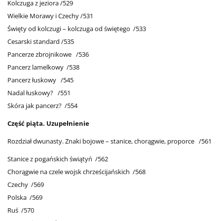
Kolczuga z jeziora /529
Wielkie Morawy i Czechy /531
Święty od kolczugi – kolczuga od świętego /533
Cesarski standard /535
Pancerze zbrojnikowe /536
Pancerz lamelkowy /538
Pancerz łuskowy /545
Nadal łuskowy? /551
Skóra jak pancerz? /554
Część piąta. Uzupełnienie
Rozdział dwunasty. Znaki bojowe – stanice, chorągwie, proporce /561
Stanice z pogańskich świątyń /562
Chorągwie na czele wojsk chrześcijańskich /568
Czechy /569
Polska /569
Ruś /570