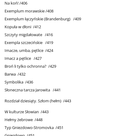
Na koń! /406
Exemplum morawskie /408
Exemplum łączyńskie (Brandenburg) /409
Kopuła w dłoni /412
Szczyty migdałowate /416
Exempla szczecińskie /419
Imacze, umba, pętlice /424
Imacz a pętlice /427
Broń li tylko ochronna? /429
Barwa /432
Symbolika /436
Słoneczna tarcza Jarowita /441
Rozdział dziesiąty. Szłom (hełm) /443
W kulturze Słowian /443
Hełmy żebrowe /448
Typ Gniezdowo-Stromovka /451
Gniezdowo /451