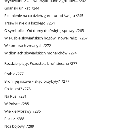
Wyłowione z zalewu, wykopane z grobów… /242
Gdański unikat /244
Rzemienie na co dzień, garnitur od święta /245
Trzewiki nie dla każdego /254
O symbolice. Od dumy do świętej sprawy /265
W służbie słowiańskich bogów i nowej religii /267
W komorach zmarłych /272
W dłoniach słowiańskich monarchów /274
Rozdział piąty. Pozostała broń sieczna /277
Szabla /277
Broń i jej nazwa – skąd przybyły? /277
Co to jest? /278
Na Rusi /281
W Polsce /285
Wielkie Morawy /286
Pałasz /288
Nóż bojowy /289