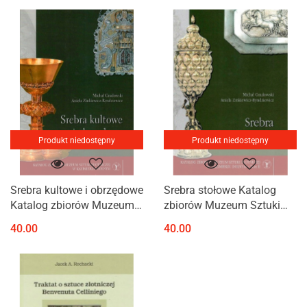
Produkt niedostępny
Produkt niedostępny
Srebra kultowe i obrzędowe
Srebra stołowe Katalog
Katalog zbiorów Muzeum
zbiorów Muzeum Sztuki
Sztuki Złotniczej w
Złotniczej w Kazimierzu
40.00
40.00
Kazimierzu Dolnym Tom I
Dolnym Tom II