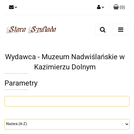
(
0
)
Zaloguj się
Zarejestruj się
Dodaj zgłoszenie
Zgody cookies
Wydawca - Muzeum Nadwiślańskie w
Kazimierzu Dolnym
Parametry