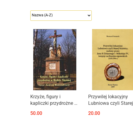
Krzyże, figury i
Przywilej lokacyjny
kapliczki przydrożne w
Lubniowa czyli Starej
Rudzie Śląskiej
Kuźnicy, nadany prze
50.00
20.00
Jana II Żelaznego i
Mikołaja IV, książąt
raciborsko-