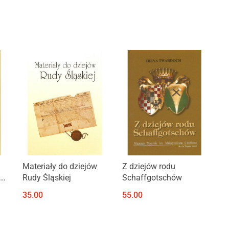
Produkt niedostępny
Produkt niedostępny
Materiały do dziejów
Z dziejów rodu
Rudy Śląskiej
Schaffgotschów
z
35.00
55.00