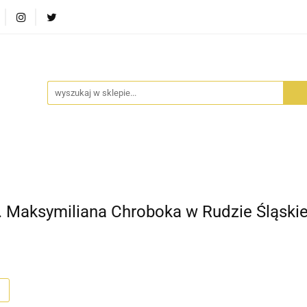
RA SZUFLADA
INFORTEDITION
TETRAGON
AVALO
ŚCI
STARA SZUFLADA
INFORTEDITION
TETRAGO
 Maksymiliana Chroboka w Rudzie Śląskie