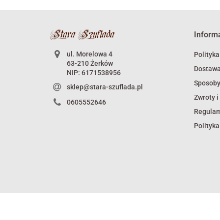
opawskich...
Inform
ul. Morelowa 4
Polityka
63-210 Żerków
Dostaw
NIP: 6171538956
Sposoby
sklep@stara-szuflada.pl
Zwroty i
0605552646
Regula
Polityka