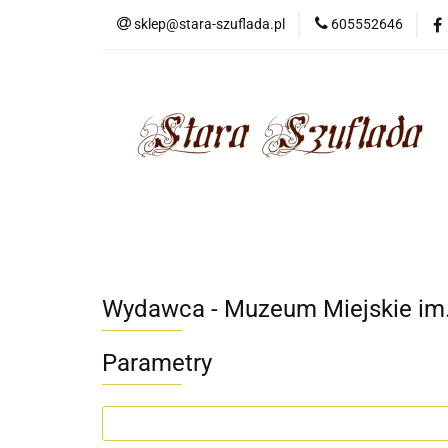
sklep@stara-szuflada.pl
605552646
NOWOŚCI
STA
Wszystkie kategorie
NOWO
Wydawca - Muzeum Miejskie im.
Parametry