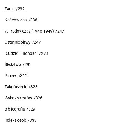
Zanie /232
Końcowizna /236
7. Trudny czas (1946-1949) /247
Ostatnie bitwy /247
"Cudzik" i "Bohdan" /273
Śledztwo /291
Proces /312
Zakończenie /323
Wykaz skrótów /326
Bibliografia /329
Indeks osób /339