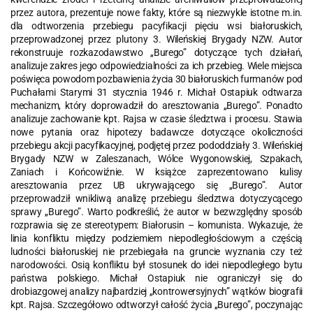
przez autora, prezentuje nowe fakty, które są niezwykle istotne m.in.
dla odtworzenia przebiegu pacyfikacji pięciu wsi białoruskich,
przeprowadzonej przez plutony 3. Wileńskiej Brygady NZW. Autor
rekonstruuje rozkazodawstwo „Burego” dotyczące tych działań,
analizuje zakres jego odpowiedzialności za ich przebieg. Wiele miejsca
poświęca powodom pozbawienia życia 30 białoruskich furmanów pod
Puchałami Starymi 31 stycznia 1946 r. Michał Ostapiuk odtwarza
mechanizm, który doprowadził do aresztowania „Burego”. Ponadto
analizuje zachowanie kpt. Rajsa w czasie śledztwa i procesu. Stawia
nowe pytania oraz hipotezy badawcze dotyczące okoliczności
przebiegu akcji pacyfikacyjnej, podjętej przez pododdziały 3. Wileńskiej
Brygady NZW w Zaleszanach, Wólce Wygonowskiej, Szpakach,
Zaniach i Końcowiźnie. W książce zaprezentowano kulisy
aresztowania przez UB ukrywającego się „Burego”. Autor
przeprowadził wnikliwą analizę przebiegu śledztwa dotyczycącego
sprawy „Burego”. Warto podkreślić, że autor w bezwzględny sposób
rozprawia się ze stereotypem: Białorusin – komunista. Wykazuje, że
linia konfliktu między podziemiem niepodległościowym a częścią
ludności białoruskiej nie przebiegała na gruncie wyznania czy też
narodowości. Osią konfliktu był stosunek do idei niepodległego bytu
państwa polskiego. Michał Ostapiuk nie ograniczył się do
drobiazgowej analizy najbardziej „kontrowersyjnych” wątków biografii
kpt. Rajsa. Szczegółowo odtworzył całość życia „Burego”, poczynając