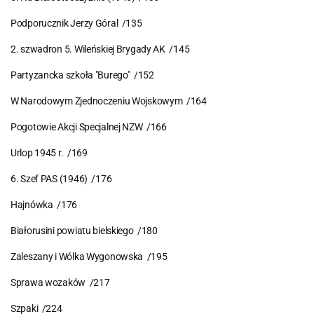
Podporucznik Jerzy Góral /135
2. szwadron 5. Wileńskiej Brygady AK /145
Partyzancka szkoła "Burego" /152
W Narodowym Zjednoczeniu Wojskowym /164
Pogotowie Akcji Specjalnej NZW /166
Urlop 1945 r. /169
6. Szef PAS (1946) /176
Hajnówka /176
Białorusini powiatu bielskiego /180
Zaleszany i Wólka Wygonowska /195
Sprawa wozaków /217
Szpaki /224