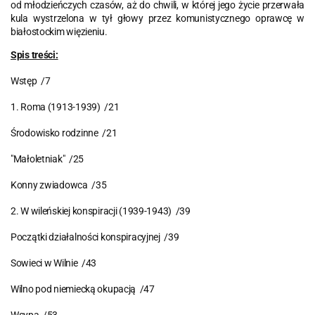
od młodzieńczych czasów, aż do chwili, w której jego życie przerwała
kula wystrzelona w tył głowy przez komunistycznego oprawcę w
białostockim więzieniu.
Spis treści:
Wstęp /7
1. Roma (1913-1939) /21
Środowisko rodzinne /21
"Małoletniak" /25
Konny zwiadowca /35
2. W wileńskiej konspiracji (1939-1943) /39
Początki działalności konspiracyjnej /39
Sowieci w Wilnie /43
Wilno pod niemiecką okupacją /47