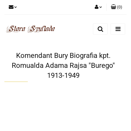
(
0
)
Zaloguj się
Zarejestruj się
Dodaj zgłoszenie
Zgody cookies
Komendant Bury Biografia kpt.
Romualda Adama Rajsa "Burego"
1913-1949