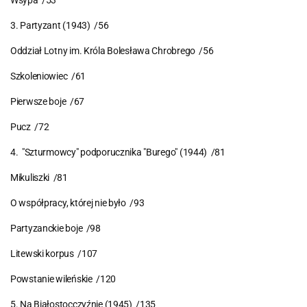
Wsypa /53
3. Partyzant (1943) /56
Oddział Lotny im. Króla Bolesława Chrobrego /56
Szkoleniowiec /61
Pierwsze boje /67
Pucz /72
4. "Szturmowcy" podporucznika "Burego" (1944) /81
Mikuliszki /81
O współpracy, której nie było /93
Partyzanckie boje /98
Litewski korpus /107
Powstanie wileńskie /120
5. Na Białostocczyźnie (1945) /135