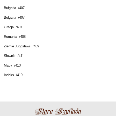
Bułgaria /407
Bułgaria /407
Grecja /407
Rumunia /408
Ziemie Jugosławii /409
Słownik /411
Mapy /413
Indeks /419