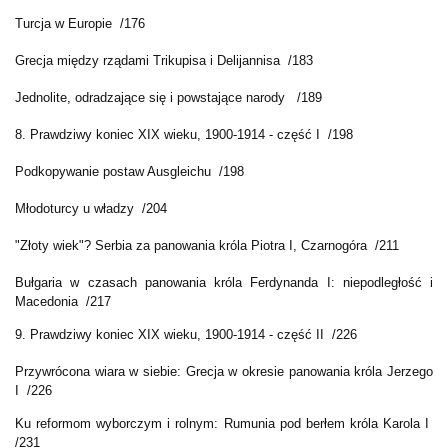
Turcja w Europie /176
Grecja między rządami Trikupisa i Delijannisa /183
Jednolite, odradzające się i powstające narody /189
8. Prawdziwy koniec XIX wieku, 1900-1914 - część I /198
Podkopywanie postaw Ausgleichu /198
Młodoturcy u władzy /204
"Złoty wiek"? Serbia za panowania króla Piotra I, Czarnogóra /211
Bułgaria w czasach panowania króla Ferdynanda I: niepodległość i
Macedonia /217
9.
Prawdziwy koniec XIX wieku, 1900-1914 - część II /226
Przywrócona wiara w siebie: Grecja w okresie panowania króla Jerzego
I /226
Ku reformom wyborczym i rolnym: Rumunia pod berłem króla Karola I
/231