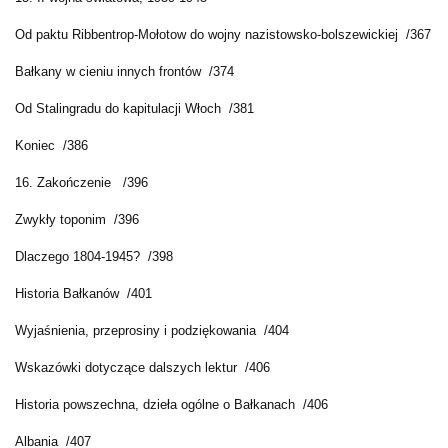
Od paktu Ribbentrop-Mołotow do wojny nazistowsko-bolszewickiej /367
Bałkany w cieniu innych frontów /374
Od Stalingradu do kapitulacji Włoch /381
Koniec /386
16. Zakończenie /396
Zwykły toponim /396
Dlaczego 1804-1945? /398
Historia Bałkanów /401
Wyjaśnienia, przeprosiny i podziękowania /404
Wskazówki dotyczące dalszych lektur /406
Historia powszechna, dzieła ogólne o Bałkanach /406
Albania /407