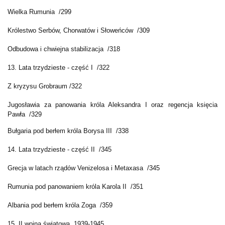
Wielka Rumunia /299
Królestwo Serbów, Chorwatów i Słoweńców /309
Odbudowa i chwiejna stabilizacja /318
13. Lata trzydzieste - część I /322
Z kryzysu Grobraum /322
Jugosławia za panowania króla Aleksandra I oraz regencja księcia
Pawła /329
Bułgaria pod berłem króla Borysa III /338
14. Lata trzydzieste - część II /345
Grecja w latach rządów Venizelosa i Metaxasa /345
Rumunia pod panowaniem króla Karola II /351
Albania pod berłem króla Zoga /359
15. II wojna światowa, 1939-1945