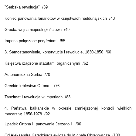
"Serbska rewolucja" /39
Koniec panowania fanariotów w księstwach naddunajskich /43
Grecka wojna niepodległościowa /49
Imperia połączone peryferiami /55
3. Samostanowienie, konstytucje i rewolucje, 1830-1856 /60
Księstwa rządzone statutami organicznymi /62
Autonomiczna Serbia /70
Greckie królestwo Ottona I /76
Tanzimat i rewolucja w imperiach /83
4. Państwa bałkańskie w okresie zmniejszonej kontroli wielkich
mocarstw, 1856-1978 /92
Upadek Ottona I, panowanie Jerzego I /96
Od Aleksandra Karadziordziewicza do Michała Obrenowicza /100