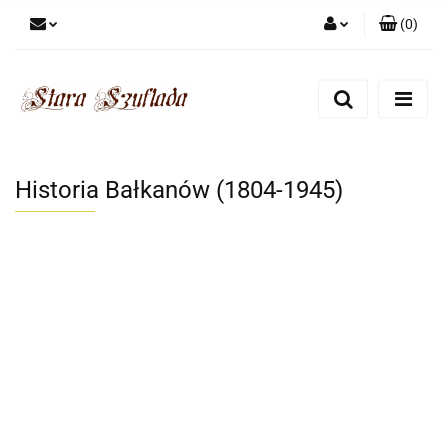
(
0
)
Zaloguj się
Zarejestruj się
Dodaj zgłoszenie
Zgody cookies
Historia Bałkanów (1804-1945)