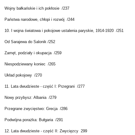
Wojny bałkańskie i ich pokłosie /237
Państwa narodowe, chłopi i rozwój /244
10. I wojna światowa i pokojowe ustalenia paryskie, 1914-1920 /251
Od Sarajewa do Salonik /252
Zamęt, podziały i okupacja /259
Niespodziewany koniec /265
Układ pokojowy /270
11. Lata dwudzieste - część I: Przegrani /277
Nowy przybysz: Albania /279
Przegrane zwycięstwo: Grecja /286
Podwójna porażka: Bułgaria /291
12.
Lata dwudzieste - część II: Zwycięzcy 299