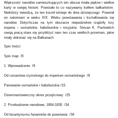
Większość narodów zamieszkujących ten obszar miała piękne i wielkie
karty w swojej historii. Powstało to co nazywamy kotłem bałkańskim.
Niektórzy twierdzą, że ten kocioł istnieje do dnia dzisiejszego. Powstał
on natomiast w wieku XIX. Wieku powstawania i kształtowania się
narodów. Dotychczas na tym obszarze niepodzielnie rządziły trzy
imperia – osmańskie, habsburskie i rosyjskie. Stevan K. Pavlowitch
swoją pracą stara się przybliżyć nam ten czas wielkich przemian, jakie
miały dokonać się na Bałkanach.
Spis treści:
Spis map /8
1. Wprowadzenie /9
Od cesarstwa rzymskiego do imperium osmańskiego /9
Panowanie osmańskie i habsburskie /15
Osiemnastowieczny okres przejściowy /25
2. Przebudzenie narodowe, 1804-1830 /34
Od bizantynizmu fanariotów do powstania /34