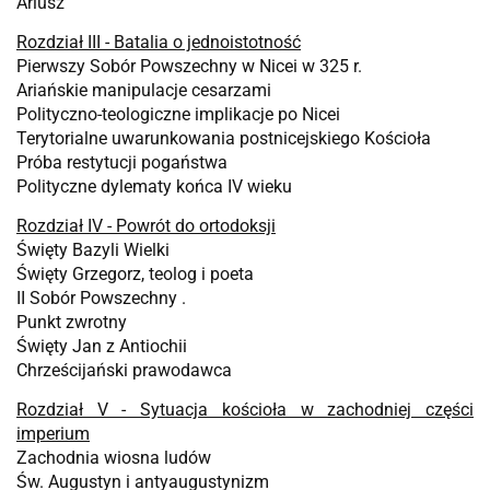
Ariusz
Rozdział III - Batalia o jednoistotność
Pierwszy Sobór Powszechny w Nicei w 325 r.
Ariańskie manipulacje cesarzami
Polityczno-teologiczne implikacje po Nicei
Terytorialne uwarunkowania postnicejskiego Kościoła
Próba restytucji pogaństwa
Polityczne dylematy końca IV wieku
Rozdział IV - Powrót do ortodoksji
Święty Bazyli Wielki
Święty Grzegorz, teolog i poeta
II Sobór Powszechny .
Punkt zwrotny
Święty Jan z Antiochii
Chrześcijański prawodawca
Rozdział V - Sytuacja kościoła w zachodniej części
imperium
Zachodnia wiosna ludów
Św. Augustyn i antyaugustynizm