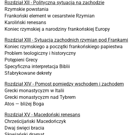
Rozdział XII - Polityczna sytuacja na zachodzie
Rzymskie powstania
Frankoński element w cesarstwie Rzymian
Karoliński renesans
Koniec rzymskiej a narodziny frankońskiej Europy
Rozdział XIII - Sytuacja zachodnich rzymian pod Frankami
Koniec rzymskiego a początki frankońskiego papiestwa
Problem teologiczny i historyczny
Potępieni Grecy
Specyficzna interpretacja Biblii
Sfabrykowane dekrety
Rozdział XIV - Pomost pomiędzy wschodem i zachodem
Grecki monastycyzm w Italii
Grecki monastycyzm nad Tybrem
Atos — bliżej Boga
Rozdział XV - Macedoński renesans
Chrześcijański Macedończyk
Dwaj święci bracia
Słowiański dramat