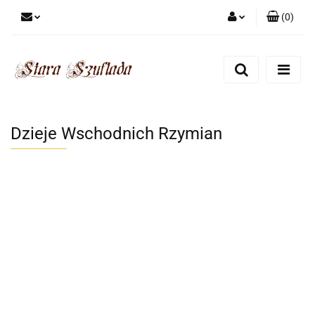
(
0
)
Zaloguj się
Zarejestruj się
Dodaj zgłoszenie
Zgody cookies
Dzieje Wschodnich Rzymian