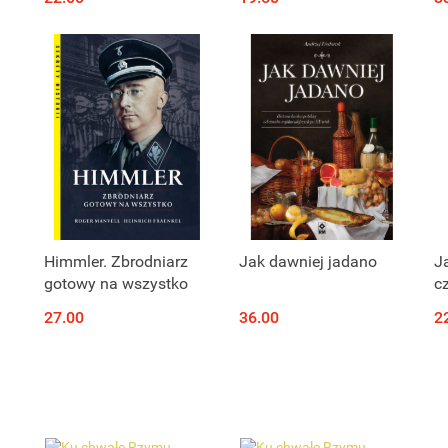
drugie
Produkt niedostępny
Produkt niedostępny
Himmler. Zbrodniarz
Jak dawniej jadano
J
gotowy na wszystko
c
in
27.00
36.00
2