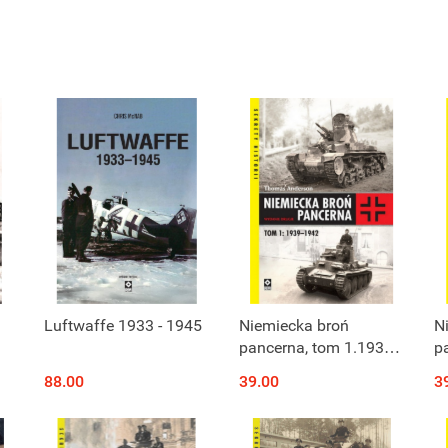
Luftwaffe 1933 - 1945
Niemiecka broń
N
pancerna, tom 1.1939-
p
1942
D
88.00
39.00
3