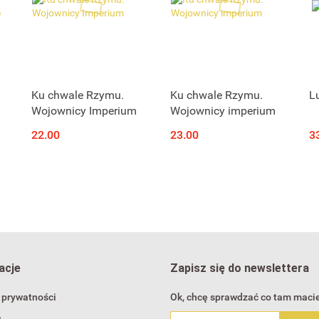
Produkt niedostępny
Produkt niedostępny
Ku chwale Rzymu.
Ku chwale Rzymu.
L
Wojownicy Imperium
Wojownicy imperium
22.00
23.00
3
acje
Zapisz się do newslettera
 prywatności
Ok, chcę sprawdzać co tam macie
a