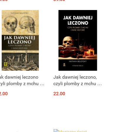
Produkt niedostępny
Produkt niedostępny
ak dawniej leczono
Jak dawniej leczono,
zyli plomby z mchu i
czyli plomby z mchu i
ne historie
inne historie
2.00
22.00