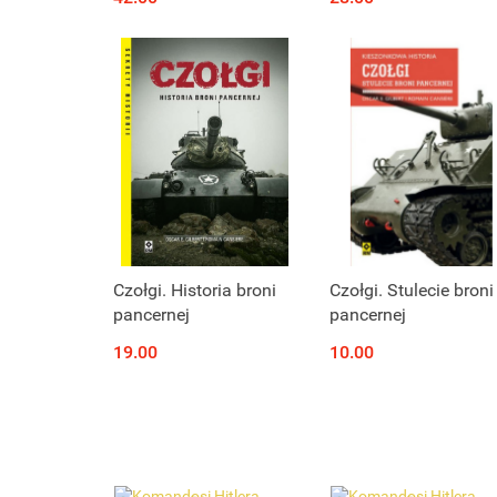
Produkt niedostępny
Produkt niedostępny
Czołgi. Historia broni
Czołgi. Stulecie broni
pancernej
pancernej
19.00
10.00