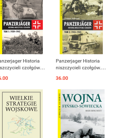
anzerjager Historia
Panzerjager Historia
iszczycieli czołgów
niszczycieli czołgów.
.1 1939–1942
Tom 2 1943-1945
6.00
36.00