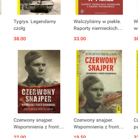
Tygrys. Legendarny
Walczyliśmy w piekle.
Wi
czołg
Raporty niemieckich
w
generałów z frontu
38.00
33.00
3
wschodniego
Produkt niedostępny
Produkt niedostępny
.
Czerwony snajper.
Czerwony snajper.
Cz
Wspomnienia z frontu
Wspomnienia z frontu
p
wschodniego
wschodniego. Wydanie
22.00
19.50
3