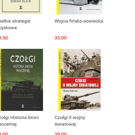
elkie strategie
Wojna fińsko-sowiecka
ojskowe
8.50
35.00
Produkt niedostępny
Produkt niedostępny
ołgi Historia broni
Czołgi II wojny
ancernej
światowej
3.00
39.00