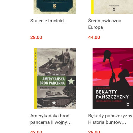
Stulecie trucicieli
Średniowieczna
Europa
28.00
44.00
Produkt niedostępny
Produkt niedostępny
Amerykańska broń
Bękarty pańszczyzny
pancerna II wojny
Historia buntów
światowej
chłopskich
42.00
28.00