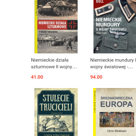
Niemieckie działa
Niemieckie mundury I
szturmowe II wojny
wojny światowej -
światowej
wydanie II
41.00
94.00