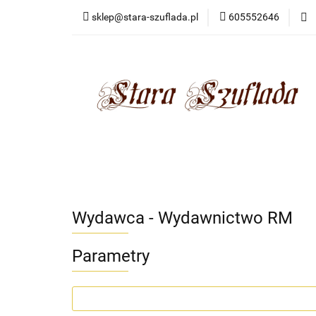
sklep@stara-szuflada.pl
605552646
NOWOŚCI
STA
Wszystkie kategorie
NOWO
Wydawca - Wydawnictwo RM
Parametry