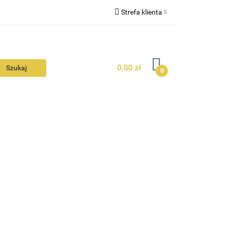
Strefa klienta
N
KONTAKT
Zaloguj się
Zarejestruj się
0,00 zł
Dodaj zgłoszenie
0
Zgody cookies
N
AVALON
KONTAKT