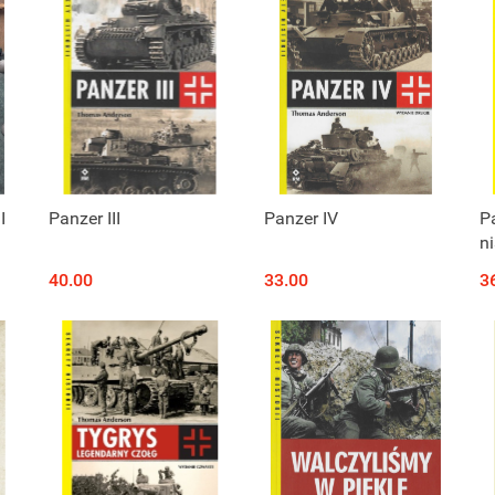
I
Panzer III
Panzer IV
P
n
t
40.00
33.00
3