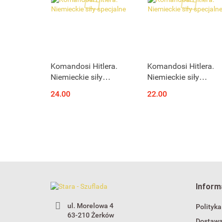
Produkt niedostępny
Produkt niedostępny
Komandosi Hitlera.
Komandosi Hitlera.
Niemieckie siły
Niemieckie siły
specjalne
specjalne
24.00
22.00
Inform
ul. Morelowa 4
Polityka
63-210 Żerków
Dostaw