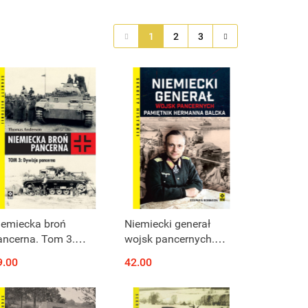
1
2
3
iemiecka broń
Niemiecki generał
ancerna. Tom 3.
wojsk pancernych.
ywizja pancerna
Pamiętnik Hermanna
9.00
42.00
Balcka