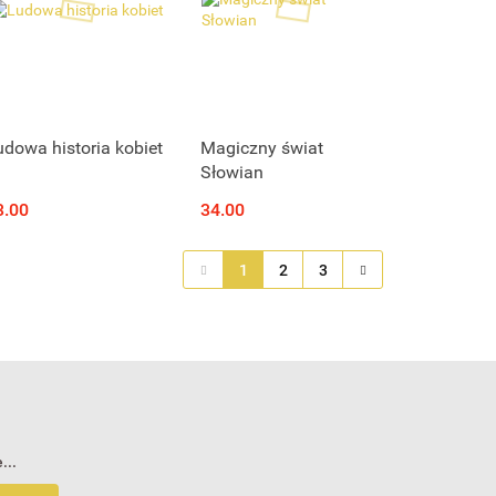
Produkt niedostępny
Produkt niedostępny
udowa historia kobiet
Magiczny świat
Słowian
3.00
34.00
1
2
3
...